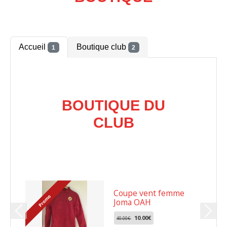
Accueil
Boutique club
1
2
BOUTIQUE DU
CLUB
Coupe vent femme
Promo
Joma OAH
Previous
Next
10.00€
40.00€